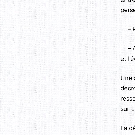
pers
– Re
– Au
et l’
Une
décr
resso
sur 
La d