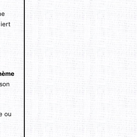
ne
iert
thème
 son
e ou