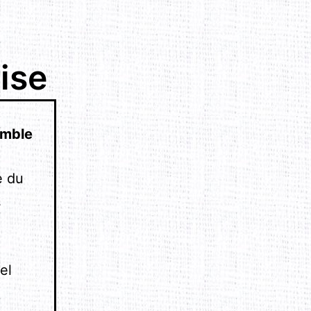
ise
emble
e du
s
el