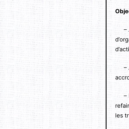
Objec
– Ac
d’or
d’act
– Ai
accro
– Do
refai
les t