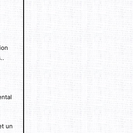
ion
..
ental
et un