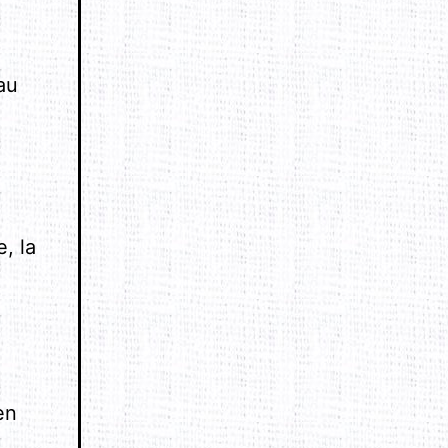
au
, la
en