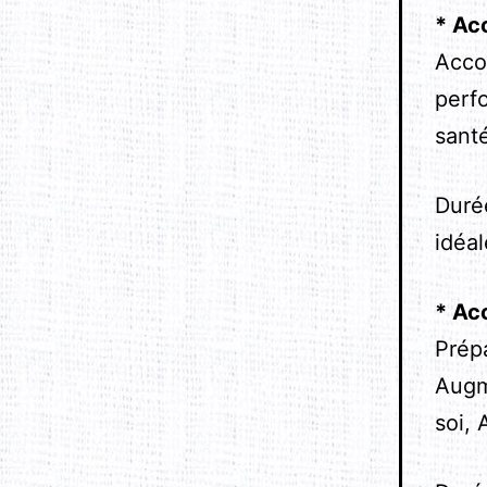
*
Acc
Acco
perfo
sant
Duré
idéa
*
Ac
Prépa
Augm
soi,