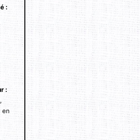
mé
:
a
ur
:
,
 en