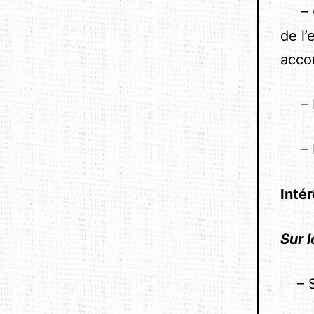
– Ch
de l’
acco
– Pr
– Pr
Intér
Sur l
– Sa