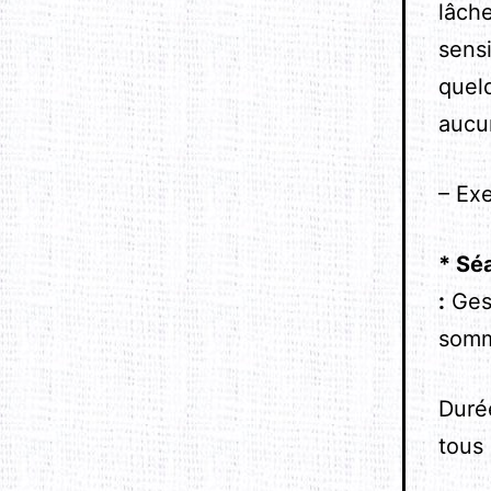
lâche
sens
quelq
aucu
– Exe
*
Séa
:
Gest
somm
Duré
tous 