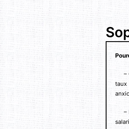
Sop
Pour
– Co
taux 
anxi
– De
salar