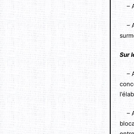
– Ac
– Au
surm
Sur 
– Amé
conce
l’éla
– Au
bloc
entre