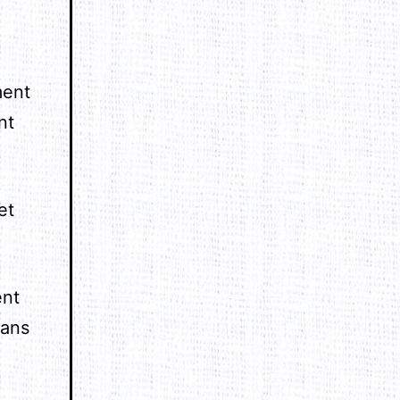
ment
nt
et
ent
dans