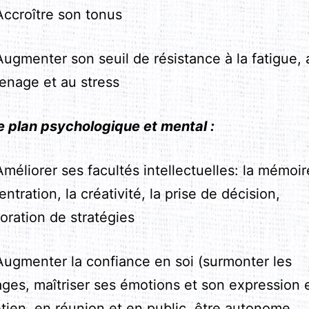
croître son tonus
gmenter son seuil de résistance à la fatigue, 
enage et au stress
le plan psychologique et mental :
liorer ses facultés intellectuelles: la mémoire
ntration, la créativité, la prise de décision,
boration de stratégies
gmenter la confiance en soi (surmonter les
ages, maîtriser ses émotions et son expression 
tien, en réunion et en public, être autonome,