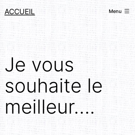
Aller
ACCUEIL
Menu
au
contenu
Je vous
souhaite le
meilleur….