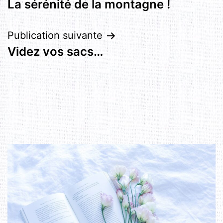
La sérénité de la montagne !
de
l’article
Publication suivante
Videz vos sacs…